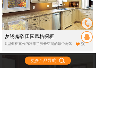
梦绕魂牵 田园风格橱柜
U型橱柜充分的利用了狭长空间的每个角落
50
更多产品导航
自由物语 新中式风格橱柜
返璞归真的原木橱柜，仿佛置身于大自然，闲适放松
40