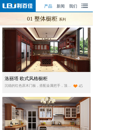

产品
|
新闻
|
我们
01 整体橱柜
系列
洛丽塔 欧式风格橱柜
沉稳的红色原木门板，搭配金属把手，顶灯显现出复古的气质。岛台与地柜一体化，电器与橱柜相契合，高端大气上档次。
45