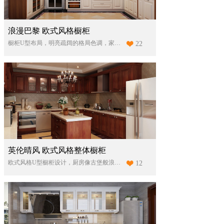
浪漫巴黎 欧式风格橱柜
橱柜U型布局，明亮疏阔的格局色调，家电内嵌，地柜储物空间丰富，灯光温暖动人，整体给人一种宁静舒畅的烹饪氛围。
22
英伦晴风 欧式风格整体橱柜
欧式风格U型橱柜设计，厨房像古堡般浪漫梦幻
12