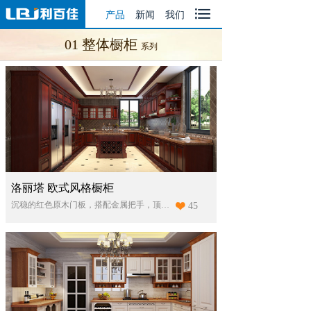

产品
|
新闻
|
我们
01 整体橱柜
系列
洛丽塔 欧式风格橱柜
沉稳的红色原木门板，搭配金属把手，顶灯显现出复古的气质。岛台与地柜一体化，电器与橱柜相契合，高端大气上档次。
45