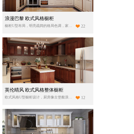
浪漫巴黎 欧式风格橱柜
橱柜U型布局，明亮疏阔的格局色调，家电内嵌，地柜储物空间丰富，灯光温暖动人，整体给人一种宁静舒畅的烹饪氛围。
22
英伦晴风 欧式风格整体橱柜
欧式风格U型橱柜设计，厨房像古堡般浪漫梦幻
12