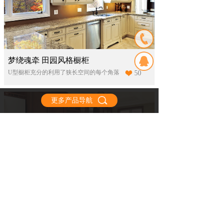
梦绕魂牵 田园风格橱柜
U型橱柜充分的利用了狭长空间的每个角落
50
更多产品导航
自由物语 新中式风格橱柜
返璞归真的原木橱柜，仿佛置身于大自然，闲适放松
40